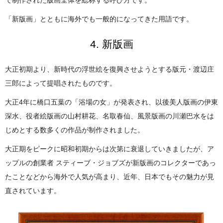
で制作された版画全体を総称する呼び方です。
「新版画」とともに海外でも一般的になってきた用語です。
4. 新版画
大正初期より、新時代の浮世絵を復興させようとする版元・渡辺庄
三郎によって提唱されたものです。
大正4年に橋口五葉の「浴場の女」が発表され、以後美人版画の伊東
深水、役者絵版画の山村耕花、名取春仙、風景版画の川瀬巴水をは
じめとする数多くの作品が制作されました。
大正期をピークに昭和初期からは次第に衰退していきましたが、ア
ップルの創業者 スティーブ・ジョブズが新版画のコレクターであっ
たことなどから海外で人気が高まり、近年、日本でもその魅力が見
直されています。