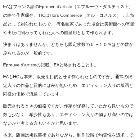
EAはフランス語のEpreuve d’artiste（エプルーヴ・ダルティスト）
の略で作家保存、 HCはHors Commerce（オル・コメルス）：非売
品として刷られたもので、 有名画家であった場合は美術館への寄贈
や出版に関わってくれた人への贈呈用として作られます。
決まりはありませんが、どちらも限定枚数の５〜１０％ほどの数が
刷られるのが一般的です。
Epreuve d’artisteの記載。EAと略されることも。
EAもHCも本来、販売を目的とせず作られたものですが、通常の限
定入りの作品と質的には差が無いため、エディション入りの版画と
同様の価格で流通しています。
販売されるときの価格ですが、作家が保存していたから良いもので
数も少なく、希少性もあり、エディション入りの物より高いのでは
ないかと考える方もいるかと思います。
本来、版画は複数芸術でありながら、制作段階で均質性を追求して