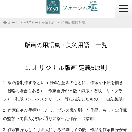
togg
navi
ホーム
ARTアートを愉しむ
絵画の基礎知識
版画の用語集・美術用語 一覧
1. オリジナル版画 定義5原則
1. 版画を制作するという明確な意図のもとに、作家が下絵を描き
（省略の場合もある）、作家自身が木版・銅版・石版（リトグラ
フ）・孔版（シルクスクリーン）等に描刻したもの。〈自刻製版〉
2. 作家自身が手摺りしたり、プレス機で刷った作品。もしくは作家
の監督下で職人が指示通りに摺った作品。〈摺刷〉
3. 作家自身もしくは職人による摺刷完了の後、作品を作家自身が確