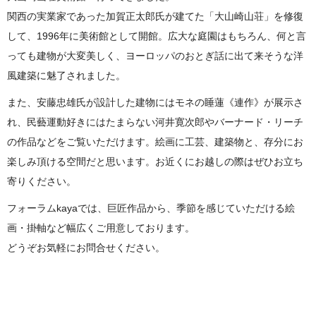
関西の実業家であった加賀正太郎氏が建てた「大山崎山荘」を修復
して、1996年に美術館として開館。広大な庭園はもちろん、何と言
っても建物が大変美しく、ヨーロッパのおとぎ話に出て来そうな洋
風建築に魅了されました。
また、安藤忠雄氏が設計した建物にはモネの睡蓮《連作》が展示さ
れ、民藝運動好きにはたまらない河井寛次郎やバーナード・リーチ
の作品などをご覧いただけます。絵画に工芸、建築物と、存分にお
楽しみ頂ける空間だと思います。お近くにお越しの際はぜひお立ち
寄りください。
フォーラムkayaでは、巨匠作品から、季節を感じていただける絵
画・掛軸など幅広くご用意しております。
どうぞお気軽にお問合せください。