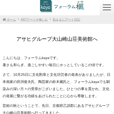
togg
navi
ホーム
ARTアートを愉しむ
気ままにアート日記
アサヒグループ大山崎山荘美術館へ
こんにちは、フォーラムkayaです。
暑さも和らぎ、過ごしやすい毎日にホッとしているこの頃です。
さて、10月25日に文化勲章と文化功労者の発表がありましたが、日
本画家の田渕俊夫氏、陶芸家の鈴木藏氏と、フォーラムkayaでも馴
染みの深い方々の受章がございました。ひとつの事を貫かれ、文化
の発展に繋がる功績をあげられたことに心から尊敬します。
芸術の秋ということで、先日、京都府乙訓郡にあるアサヒグループ
大山崎山荘美術館へ行ってきました。