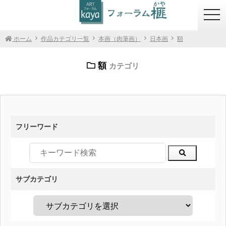
togg
navi
ホーム
作品カテゴリ一覧
本画（肉筆画）
日本画
額
額
カテゴリ
フリーワード
サブカテゴリ