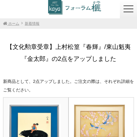
togg
navi
ホーム
新着情報
【文化勲章受章】上村松篁『春輝』/東山魁夷
『金太郎』の2点をアップしました
新商品として、2点アップしました。ご注文の際は、それぞれ詳細を
ご覧ください。