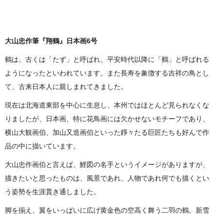
紙本着彩 画寸（約）／
26.5×40cm 額寸（約）／
東美鑑定評価機構鑑定委員会鑑定証
47.7×61.3cm
大山忠作筆『翔鶴』日本画6号
鶴は、古くは「たず」と呼ばれ、平安時代以降に「鶴」と呼ばれる
ようになったといわれています。また長寿を象徴する吉祥の鳥とし
て、古来日本人に親しまれてきました。
現在は北海道東部を中心に生息し、本州ではほとんど見られなくな
りましたが、日本画、特に花鳥画には欠かせないモチーフであり、
横山大観画伯、加山又造画伯といった錚々たる巨匠たちも好んで作
品の中に描いています。
大山忠作画伯と言えば、鯉図の名手というイメージがありますが、
描きたいと思ったものは、風景であれ、人物であれ何でも描くとい
う姿勢を生涯貫き通しました。
脚を揃え、翼をいっぱいに広げ黄金色の空高く舞う二羽の鶴。新雪