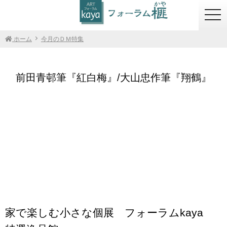
togg
navi
ホーム
今月のＤＭ特集
前田青邨筆『紅白梅』/大山忠作筆『翔鶴』
紙本着彩 画寸（約）／
共板 題字・署名・落款 東美鑑定
47×66.2cm 額寸（約）／
評価機構鑑定委員会鑑定証
72.7×91.8cm
家で楽しむ小さな個展 フォーラムkaya