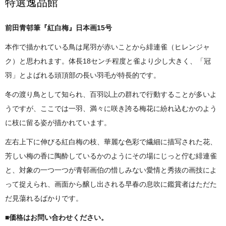
特選逸品館
前田青邨筆『紅白梅』日本画15号
本作で描かれている鳥は尾羽が赤いことから緋連雀（ヒレンジャ
ク）と思われます。体長18センチ程度と雀より少し大きく、「冠
羽」とよばれる頭頂部の長い羽毛が特長的です。
冬の渡り鳥として知られ、百羽以上の群れで行動することが多いよ
うですが、ここでは一羽、満々に咲き誇る梅花に紛れ込むかのよう
に枝に留る姿が描かれています。
左右上下に伸びる紅白梅の枝、華麗な色彩で繊細に描写された花、
芳しい梅の香に陶酔しているかのようにその場にじっと佇む緋連雀
と、対象の一つ一つが青邨画伯の惜しみない愛情と秀抜の画技によ
って捉えられ、画面から醸し出される早春の息吹に鑑賞者はただた
だ見蕩れるばかりです。
■価格はお問い合わせください。