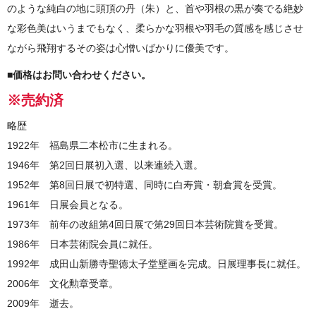
のような純白の地に頭頂の丹（朱）と、首や羽根の黒が奏でる絶妙
な彩色美はいうまでもなく、柔らかな羽根や羽毛の質感を感じさせ
ながら飛翔するその姿は心憎いばかりに優美です。
■価格はお問い合わせください。
※売約済
略歴
1922年 福島県二本松市に生まれる。
1946年 第2回日展初入選、以来連続入選。
1952年 第8回日展で初特選、同時に白寿賞・朝倉賞を受賞。
1961年 日展会員となる。
1973年 前年の改組第4回日展で第29回日本芸術院賞を受賞。
1986年 日本芸術院会員に就任。
1992年 成田山新勝寺聖徳太子堂壁画を完成。日展理事長に就任。
2006年 文化勲章受章。
2009年 逝去。