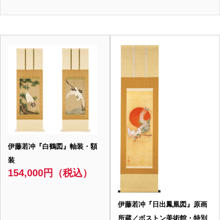
伊藤若冲『白鶴図』軸装・額
装
154,000円（税込）
伊藤若冲『日出鳳凰図』原画
所蔵／ボストン美術館・特別