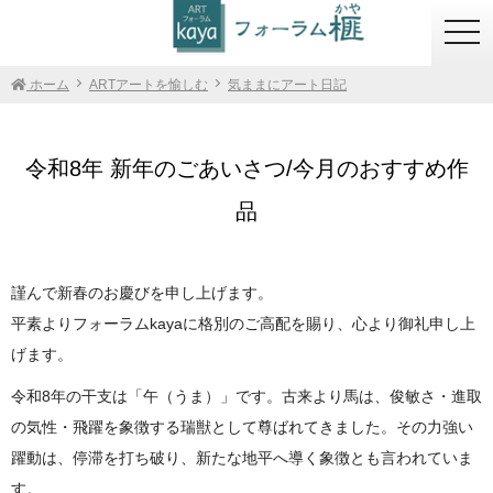
togg
navi
ホーム
ARTアートを愉しむ
気ままにアート日記
令和8年 新年のごあいさつ/今月のおすすめ作
品
謹んで新春のお慶びを申し上げます。
平素よりフォーラムkayaに格別のご高配を賜り、心より御礼申し上
げます。
令和8年の干支は「午（うま）」です。古来より馬は、俊敏さ・進取
の気性・飛躍を象徴する瑞獣として尊ばれてきました。その力強い
躍動は、停滞を打ち破り、新たな地平へ導く象徴とも言われていま
す。