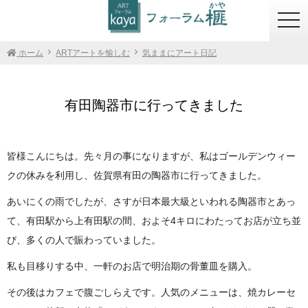
togg
navi
ホーム
ARTアートを愉しむ
気ままにアート日記
有田陶器市に行ってきました
皆様こんにちは。先々月の事になりますが、私はゴールデンウィー
クの休みを利用し、佐賀県有田の陶器市に行ってきました。
あいにくの雨でしたが、さすが日本最大級といわれる陶器市とあっ
て、有田駅から上有田駅の間、およそ4キロにわたってお店が立ち並
び、多くの人で賑わっていました。
私も目移りする中、一軒のお店で明治期の骨董皿を購入。
その後はカフェで腹ごしらえです。人気のメニューは、焼カレーセ