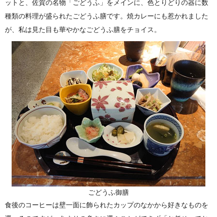
ットと、佐賀の名物「ごどうふ」をメインに、色とりどりの器に数
種類の料理が盛られたごどうふ膳です。焼カレーにも惹かれました
が、私は見た目も華やかなごどうふ膳をチョイス。
ごどうふ御膳
食後のコーヒーは壁一面に飾られたカップのなかから好きなものを