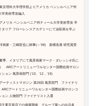
年 東京理科大学理学部よりアメリカ ペンシルベニア州
大学美術専攻編入
 アメリカ ペンシルベニア州ティール大学美術専攻 卒
イタリア フローレンスアカデミーにて油彩画を学ぶ
 洋画家・三嶋哲也に師事(～‘08) 新構造展 研究賞受
年 夏季、イタリアにて風景画家マーク・ダレッシオ氏に
10） ARCアートリニューワルセンター国際絵画サロン
ョン 風景画部門 (‘10、‘12，‘19)
 アーティストマガジン 第28回 風景部門 ファイナリ
 ARCアートリニューワルセンター国際絵画サロンコ
ション 人物部門 ファイナリスト入選
国主要百貨店での個展開催、グループ展への出品多