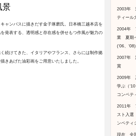
風景
2003
ティール
もキャンバスに描きだす金子琢磨氏。日本橋三越本店を
2004年
品を発表する、透明感と存在感を併せもつ作風が魅力の
業 夏期
(‘06、‘08)
描く続けてきた、イタリアやフランス、さらには制作拠
2007年
で描きあげた油彩画をご用意いたしました。
賞
2009
学ぶ（‘
コンペティシ
2011年
スト入選
ンペティ
現在 全