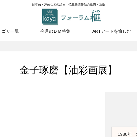
日本画・洋画などの絵画・仏教美術作品の販売・通販
テゴリ一覧
今月のＤＭ特集
ARTアートを愉しむ
金子琢磨【油彩画展】
『谷間の朝 ラウターブ
nde』
『トスカーナの帰り
ルンネン』P10 画寸
約）／
道』F4 画寸（約）／
（約）／
cm 額寸
23.0×31.8cm 額寸
39.8×51.5cm 額寸
35.7cm
（約）／38.5×47.8cm
（約）／59.3×71.0cm
1980年