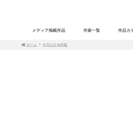
メディア掲載作品
作家一覧
作品カ
ホーム
今月のＤＭ特集
『カッコウの鳴き声響
『ジェールのひまわり
『Canal Gra
く五月の景色』M20
畑』M40 画寸（約）
M50 画寸（
画寸（約）／
／64.5×99.0cm 額寸
71.5×115.5
48.0×71.0cm 額寸
（約）／83.8×118.6cm
（約）／91.3×1
（約）／64.3×87.5cm