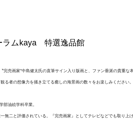
入り
額寸／24.5×24.5cm
ラムkaya 特選逸品館
、〝完売画家″中島健太氏の直筆サイン入り版画と、ファン垂涎の貴重な
、観る者の想像力を掻き立てる癒しの海景画の数々をお楽しみください
形学部油絵学科卒業。
唯一無二と評価されている。『完売画家』としてテレビなどでも取り上