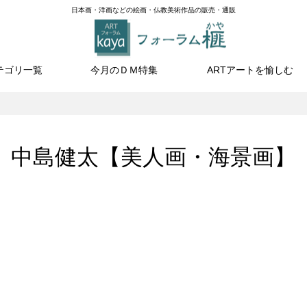
日本画・洋画などの絵画・仏教美術作品の販売・通販
テゴリ一覧
今月のＤＭ特集
ARTアートを愉しむ
中島健太【美人画・海景画】
rble×marble 花遊び」
132,000円（税込）技法
「匿名の地平線」価格
ーカイバル® 画寸／
77,000円（税込）技法／ア
肉筆油彩画「匿名の地
2×45.5cm 額寸／
ーカイバル® 画寸／
Blue」価格286,000円
.2×55.6cm 直筆サイン
34.2×45.5cm 額寸／
込）技法／キャンバス
67.2×55.6cm 直筆サイン
彩 画寸／17.8×17.8