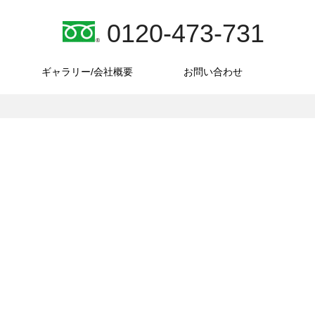
0120-473-731
ギャラリー/会社概要
お問い合わせ
肉筆油彩画「匿名の地平線
平線
肉筆油彩画「匿名の地平線
turquoise」価格286,000円
（税
Yellow」価格286,000円（税
（税込）技法／キャンバス
に油
込）技法／キャンバスに油
に油彩 画寸／
cm
彩 画寸／17.8×17.8cm
17.8×17.8cm 額寸／