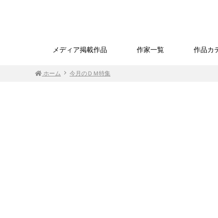
メディア掲載作品
作家一覧
作品カ
ホーム
今月のＤＭ特集
「ma
価格
／ア
「frozen time―新しい季節
「marble×marble blue
34.
の少し前―」価格132,000円
ocean」価格132,000円（税
67
（税込）技法／アーカイバ
込）技法／アーカイバル®
入り
ル® 画寸／45.5×33.2cm