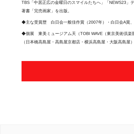
TBS「中居正広の金曜日のスマイルたちへ」「NEWS23
著書「完売画家」を出版。
◆主な受賞歴 白日会一般佳作賞（2007年）・白日会A賞、
◆個展 東美ミュージアム天（TOBI WAVE（東京美術
（日本橋高島屋・高島屋京都店・横浜高島屋・大阪高島屋