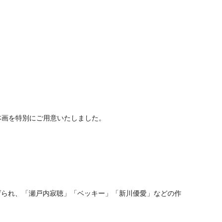
額寸／24.5×24.5cm
24.5×24.5cm
本画を特別にご用意いたしました。
。
げられ、「瀬戸内寂聴」「ベッキー」「新川優愛」などの作