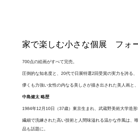
画寸／40.8×30cm 額寸／
額寸／67×54cm 直筆サイ
61.8×50.4cm 直筆サイン
ン入り
入り
家で楽しむ小さな個展 フォー
700点の絵画がすべて完売。
圧倒的な知名度と、20代で日展特選2回受賞の実力を誇る
儚くも力強い女性の内なる美しさが描き出された美人画と
中島健太 略歴
1984年12月10日（37歳）東京生まれ、武蔵野美術大学造
繊細で洗練された高い技術と人間味溢れる温かな作風は、
品も話題に。