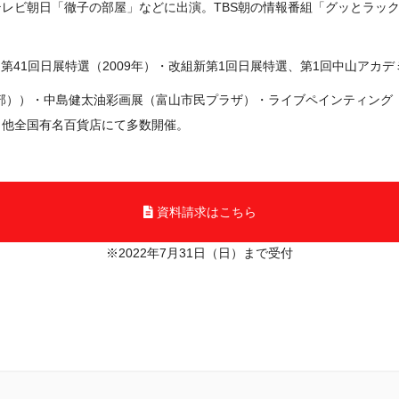
」テレビ朝日「徹子の部屋」などに出演。TBS朝の情報番組「グッとラック
第41回日展特選（2009年）・改組新第1回日展特選、第1回中山アカデ
倶楽部））・中島健太油彩画展（富山市民プラザ）・ライブペインティング（
）他全国有名百貨店にて多数開催。
資料請求はこちら
※2022年7月31日（日）まで受付