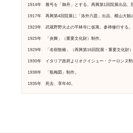
1914年 雅号を「御舟」とする。再興第1回院展出品、
1917年 再興第4回院展に「洛外六題」出品、横山大観
1923年 武蔵野野火止の平林寺に仮寓。参禅修行する。
1925年 「炎舞」（重要文化財）制作。
1929年 「名樹散椿」（再興第16回院展・重要文化財
1930年 イタリア政府よりオクイシュー・クーロンヌ
1938年 「瓶梅図」制作。
1935年 死去、享年40。