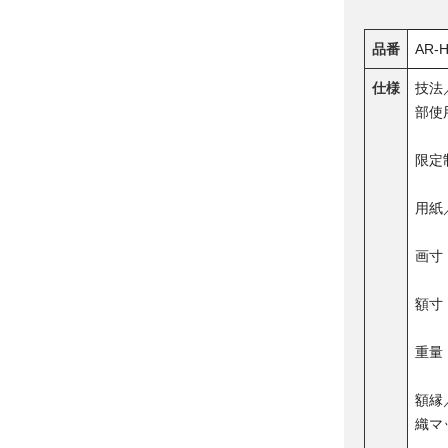
品番
AR-
仕様
技法
部使
限定
用紙
画寸（
額寸（
重量
額縁
織マ