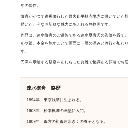
年の傑作。
御舟がかつて参禅修行した野火止平林寺境内に咲いていた
描いた、今なお新鮮な魅力にあふれる静物画です。
作品は、速水御舟のご遺族である速水夏彦氏の監修を得て
ルや銀、本金を施すことで画面に一層の深みと奥行が加わ
す。
円満を示唆する鴛鴦をあしらった典雅で格調ある額装でお
速水御舟 略歴
1894年 東京浅草に生まれる。
1908年 松本楓湖の画塾に入門。
1909年 母方の祖母速水きくの養子となる。