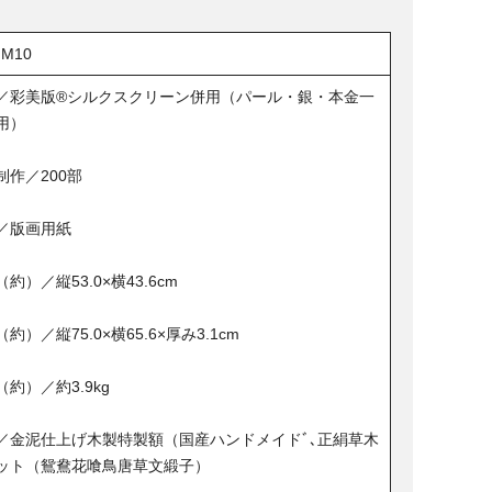
HM10
／彩美版®︎シルクスクリーン併用（パール・銀・本金一
用）
制作／200部
／版画用紙
約）／縦53.0×横43.6cm
約）／縦75.0×横65.6×厚み3.1cm
（約）／約3.9kg
／金泥仕上げ木製特製額（国産ハンドメイドﾞ､正絹草木
ット（鴛鴦花喰鳥唐草文緞子）