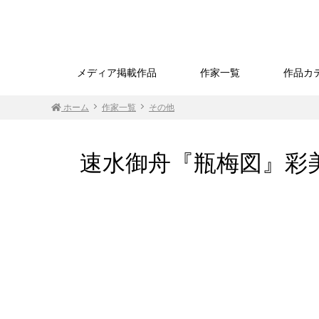
メディア掲載作品
作家一覧
作品カ
ホーム
作家一覧
その他
速水御舟『瓶梅図』彩