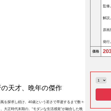
監修
解説
原画
発行
20
価格
折の天才、晩年の傑作
風を探求し続け、40歳という若さで早逝するまで数々
、大正時代末期の、“モダンな生活感覚”が融合した晩