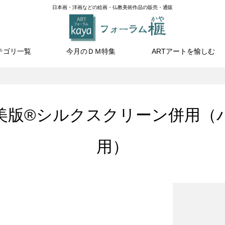
日本画・洋画などの絵画・仏教美術作品の販売・通販
テゴリ一覧
今月のＤＭ特集
ARTアートを愉しむ
美版®︎シルクスクリーン併用（
用）