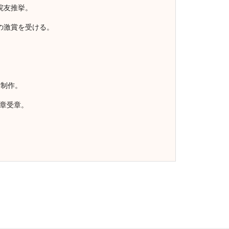
院友推挙。
の激賞を受ける。
）制作。
勲章受章。