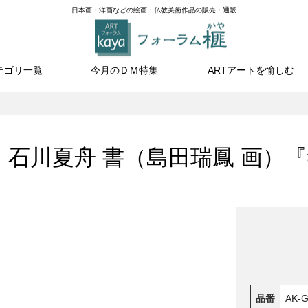
日本画・洋画などの絵画・仏教美術作品の販売・通販
テゴリ一覧
今月のＤＭ特集
ARTアートを愉しむ
】石川夏舟 書（島田瑞鳳 画）
品番
AK-