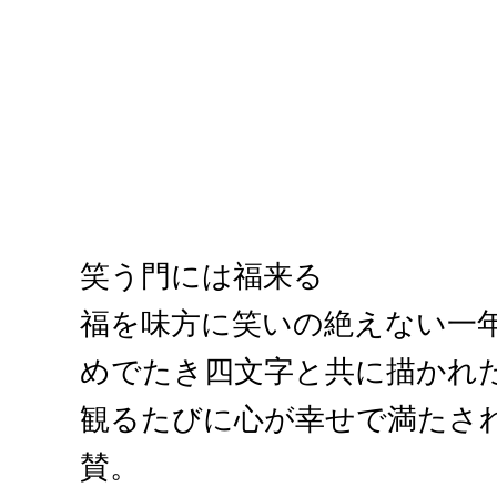
笑う門には福来る
福を味方に笑いの絶えない一
めでたき四文字と共に描かれ
観るたびに心が幸せで満たさ
賛。