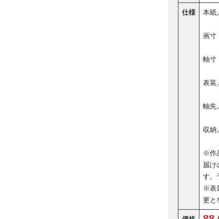
仕様
本紙
画寸（
軸寸（
表装
軸先
収納
※作
届け
す。
※表
更と
88