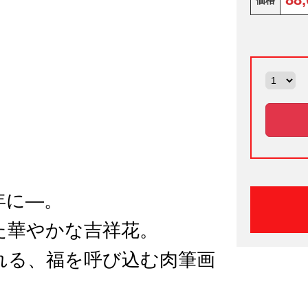
価格
年に―。
た華やかな吉祥花。
れる、福を呼び込む肉筆画