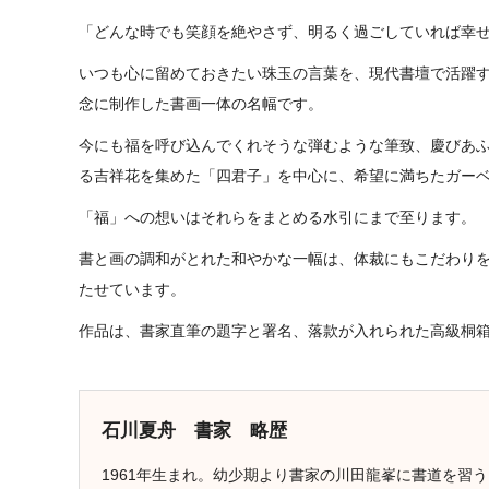
「どんな時でも笑顔を絶やさず、明るく過ごしていれば幸
いつも心に留めておきたい珠玉の言葉を、現代書壇で活躍す
念に制作した書画一体の名幅です。
今にも福を呼び込んでくれそうな弾むような筆致、慶びあ
る吉祥花を集めた「四君子」を中心に、希望に満ちたガー
「福」への想いはそれらをまとめる水引にまで至ります。
書と画の調和がとれた和やかな一幅は、体裁にもこだわり
たせています。
作品は、書家直筆の題字と署名、落款が入れられた高級桐
石川夏舟 書家 略歴
1961年生まれ。幼少期より書家の川田龍峯に書道を習