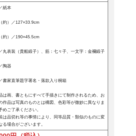
／紙本
約）／127×33.9cm
約）／190×45.5cm
／丸表装（貴船緞子）、筋：七々子、一文字：金襴緞子
／陶器
／書家直筆題字署名・落款入り桐箱
品は画、書ともにすべて手描きにて制作されるため、お
の作品は写真のものとは構図、色彩等が微妙に異なりま
予めご了承ください。
装は品切れ等の事情により、同等品質・類似のものに変
なる場合がございます。
,000円（税込）