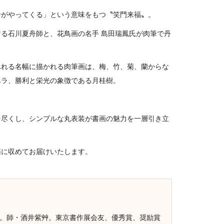
せがやってくる」という意味をもつ〝笑門来福〟。
る石川夏舟師と、花鳥画の名手 島田瑞鳳氏が肉筆で丹
ふれる名幅に描かれる肉筆画は、梅、竹、菊、蘭からな
ベラ、勝利と栄光の象徴である月桂樹。
を尽くし、シンプルな丸表装が書画の魅力を一層引き立
箱に収めてお届けいたします。
う。師・酒井紫艸。東京書作展会友、優秀賞、奨励賞