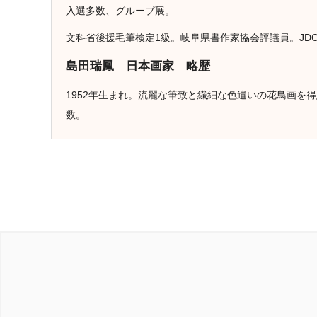
入選多数、グループ展。
文科省後援毛筆検定1級。岐阜県書作家協会評議員。JD
島田瑞鳳 日本画家 略歴
1952年生まれ。流麗な筆致と繊細な色遣いの花鳥画を
数。