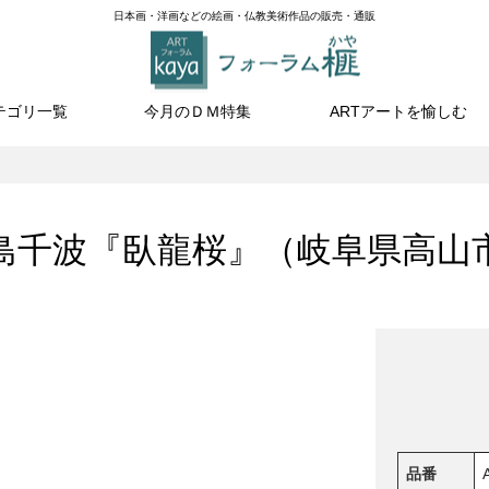
日本画・洋画などの絵画・仏教美術作品の販売・通販
テゴリ一覧
今月のＤＭ特集
ARTアートを愉しむ
島千波『臥龍桜』（岐阜県高山
品番