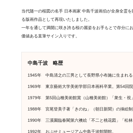
当代随一の桜図の名手 日本画家 中島千波画伯が全身全霊
る版画作品として再現いたしました。
一年を通して満開に咲き誇る桜の麗姿をお手もとで存分に
価値ある直筆サイン入りです。
中島千波 略歴
1945年 中島清之の三男として長野県小布施に生まれる
1969年 東京藝術大学美術学部日本画科卒業。第54回
1979年 第5回山種美術館賞（山種美術館）「衆生・視
1988年 宮尾登美子著「きのね」（朝日新聞）の挿絵
1990年 三溪園臨春閣第六襖絵「不二と桃花図」「松
1992年 おぶせミュージアム中島千波館開館。