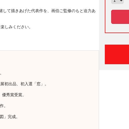
を賭して描きあげた代表作を、画伯ご監修のもと迫力あ
お楽しみください。
。
院展初出品、初入選「窓」。
」優秀賞受賞。
制作。
林図」完成。