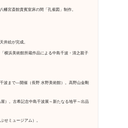
岡八幡宮斎館貴賓室床の間「孔雀図」制作。
格天井絵が完成。
記念「横浜美術館所蔵作品による中島千波・清之親子
島千波まで―開催（長野 水野美術館）。高野山金剛
高島屋）。古希記念中島千波展～新たなる地平～出品
おぶせミュージアム）。