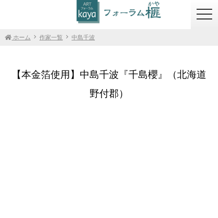
togg
navi
ホーム
作家一覧
中島千波
【本金箔使用】中島千波『千島櫻』（北海道
野付郡）