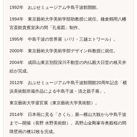
1992年 おぶせミュージアム中島千波館開館。
1994年 東京藝術大学美術学部助教授に就任。鎌倉鶴岡八幡
宮斎館貴賓室床の間「孔雀図」制作。
1995年 中島千波の世界展（パリ・三越エトワール）。
2000年 東京藝術大学美術学部デザイン科教授に就任。
2004年 成田山東京別院深川不動堂の内仏殿大日堂の格天井
絵が完成。
2012年 おぶせミュージアム中島千波館開館20周年記念「横
浜美術館所蔵作品による中島千波・清之親子展」。
東京藝術大学退官展（東京藝術大学美術館）。
2014年 日本画に見る「さくら」展―横山大観から中島千波
まで―開催（長野 水野美術館）。高野山金剛峯寺奥殿桜の間
障壁画の襖12枚を完成。