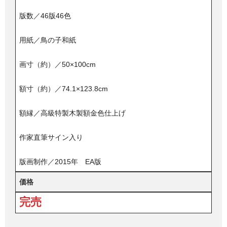
版数／46版46色
用紙／鳥の子和紙
画寸（約）／50×100cm
額寸（約）／74.1×123.8cm
額縁／高級特製木製額金色仕上げ
作家直筆サイン入り
版画制作／2015年 EA版
価格
完売