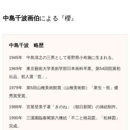
中島千波画伯
による『櫻』
中島千波 略歴
1945年 中島清之の三男として長野県小布施に生まれる。
1969年 東京藝術大学美術学部日本画科卒業。第54回院展初
出品、初入選「窓」。
1979年 第5回山種美術館賞（山種美術館）「衆生・視」優
秀賞受賞。
1988年 宮尾登美子著「きのね」（朝日新聞）の挿絵制作。
1990年 三溪園臨春閣第六襖絵「不二と桃花図」「松林図」
完成。